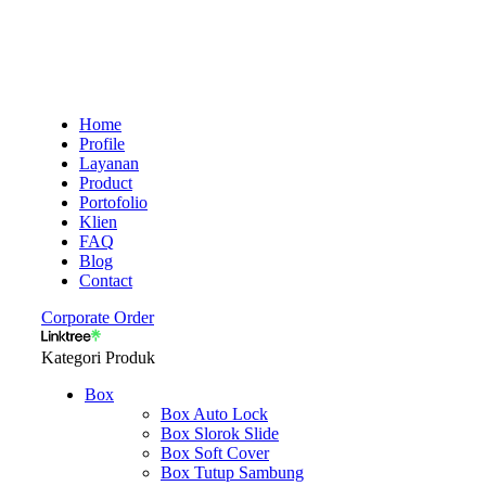
Home
Profile
Layanan
Product
Portofolio
Klien
FAQ
Blog
Contact
Corporate Order
Kategori Produk
Box
Box Auto Lock
Box Slorok Slide
Box Soft Cover
Box Tutup Sambung