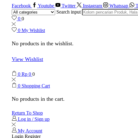
Facebook
Youtube
Twitter
Instagram
Whatssap
T
Search input
0
0
0
My Wishlist
No products in the wishlist.
View Wishlist
0
Rp
0
0
0
Shopping Cart
No products in the cart.
Return To Shop
Log in / Sign up
My Account
Login
Register