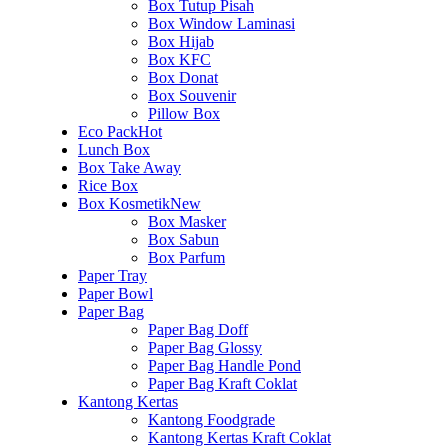
Box Tutup Pisah
Box Window Laminasi
Box Hijab
Box KFC
Box Donat
Box Souvenir
Pillow Box
Eco Pack
Hot
Lunch Box
Box Take Away
Rice Box
Box Kosmetik
New
Box Masker
Box Sabun
Box Parfum
Paper Tray
Paper Bowl
Paper Bag
Paper Bag Doff
Paper Bag Glossy
Paper Bag Handle Pond
Paper Bag Kraft Coklat
Kantong Kertas
Kantong Foodgrade
Kantong Kertas Kraft Coklat