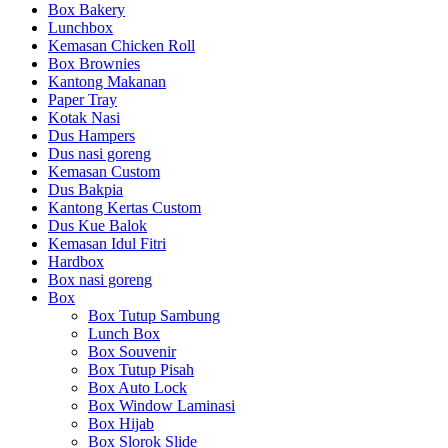
Box Bakery
Lunchbox
Kemasan Chicken Roll
Box Brownies
Kantong Makanan
Paper Tray
Kotak Nasi
Dus Hampers
Dus nasi goreng
Kemasan Custom
Dus Bakpia
Kantong Kertas Custom
Dus Kue Balok
Kemasan Idul Fitri
Hardbox
Box nasi goreng
Box
Box Tutup Sambung
Lunch Box
Box Souvenir
Box Tutup Pisah
Box Auto Lock
Box Window Laminasi
Box Hijab
Box Slorok Slide