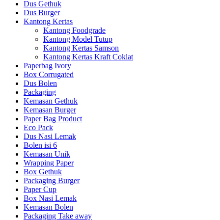
Dus Gethuk
Dus Burger
Kantong Kertas
Kantong Foodgrade
Kantong Model Tutup
Kantong Kertas Samson
Kantong Kertas Kraft Coklat
Paperbag Ivory
Box Corrugated
Dus Bolen
Packaging
Kemasan Gethuk
Kemasan Burger
Paper Bag Product
Eco Pack
Dus Nasi Lemak
Bolen isi 6
Kemasan Unik
Wrapping Paper
Box Gethuk
Packaging Burger
Paper Cup
Box Nasi Lemak
Kemasan Bolen
Packaging Take away