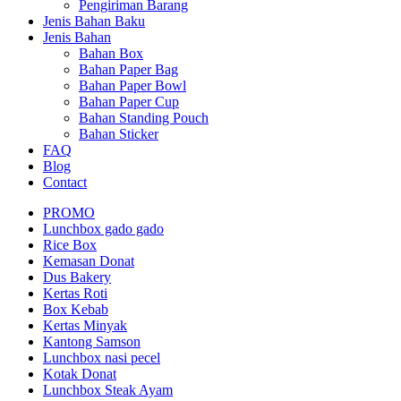
Pengiriman Barang
Jenis Bahan Baku
Jenis Bahan
Bahan Box
Bahan Paper Bag
Bahan Paper Bowl
Bahan Paper Cup
Bahan Standing Pouch
Bahan Sticker
FAQ
Blog
Contact
PROMO
Lunchbox gado gado
Rice Box
Kemasan Donat
Dus Bakery
Kertas Roti
Box Kebab
Kertas Minyak
Kantong Samson
Lunchbox nasi pecel
Kotak Donat
Lunchbox Steak Ayam