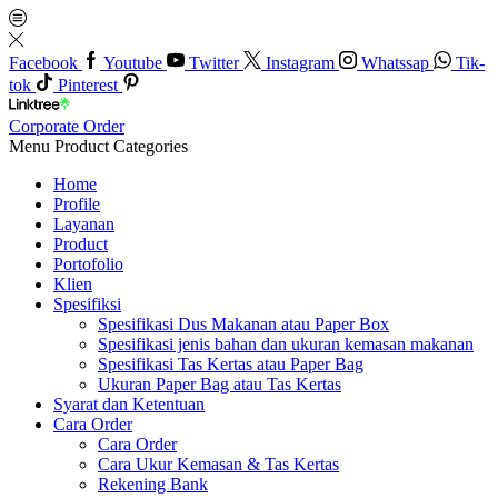
Facebook
Youtube
Twitter
Instagram
Whatssap
Tik-
tok
Pinterest
Corporate Order
Menu
Product Categories
Home
Profile
Layanan
Product
Portofolio
Klien
Spesifiksi
Spesifikasi Dus Makanan atau Paper Box
Spesifikasi jenis bahan dan ukuran kemasan makanan
Spesifikasi Tas Kertas atau Paper Bag
Ukuran Paper Bag atau Tas Kertas
Syarat dan Ketentuan
Cara Order
Cara Order
Cara Ukur Kemasan & Tas Kertas
Rekening Bank