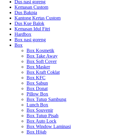
Dus nasi goreng
Kemasan Custom
Dus Bakpia
Kantong Kertas Custom
Dus Kue Balok
Kemasan Idul Fitri
Hardbox
Box nasi goreng
Box
Box Kosmetik
Box Take Away
Box Soft Cover
Box Masker
Box Kraft Coklat
Box KFC
Box Sabun
Box Donat
Pillow Box
Box Tutup Sambung
Lunch Box
Box Souvenir
Box Tutup Pisah
Box Auto Lock
Box Window Laminasi
Box Hijab