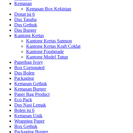
Kemasan
Kemasan Box Kekinian
Donat isi 6
Dus Tasuba
Dus Gethuk
Dus Burger
Kantong Kertas
Kantong Kertas Samson
Kantong Kertas Kraft Coklat
Kantong Foodgrade
Kantong Model Tutup
Paperbag Ivory
Box Corrugated
Dus Bolen
Packaging
Kemasan Gethuk
Kemasan Burger
Paper Bag Product
Eco Pack
Dus Nasi Lemak
Bolen isi 6
Kemasan Unik
Wrapping Paper
Box Gethuk
Packaging Burger