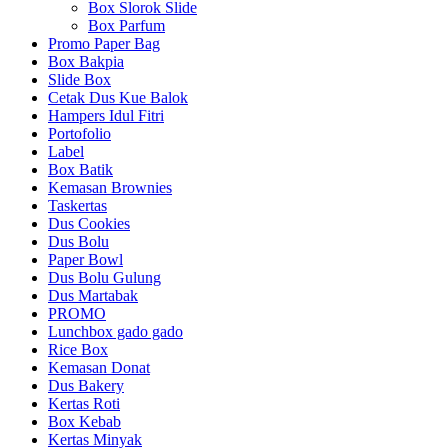
Box Slorok Slide
Box Parfum
Promo Paper Bag
Box Bakpia
Slide Box
Cetak Dus Kue Balok
Hampers Idul Fitri
Portofolio
Label
Box Batik
Kemasan Brownies
Taskertas
Dus Cookies
Dus Bolu
Paper Bowl
Dus Bolu Gulung
Dus Martabak
PROMO
Lunchbox gado gado
Rice Box
Kemasan Donat
Dus Bakery
Kertas Roti
Box Kebab
Kertas Minyak