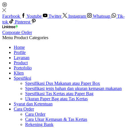
Facebook
Youtube
Twitter
Instagram
Whatssap
Tik-
tok
Pinterest
Corporate Order
Menu
Product Categories
Home
Profile
Layanan
Product
Portofolio
Klien
Spesifiksi
Spesifikasi Dus Makanan atau Paper Box
Spesifikasi jenis bahan dan ukuran kemasan makanan
Spesifikasi Tas Kertas atau Paper Bag
Ukuran Paper Bag atau Tas Kertas
Syarat dan Ketentuan
Cara Order
Cara Order
Cara Ukur Kemasan & Tas Kertas
Rekening Bank