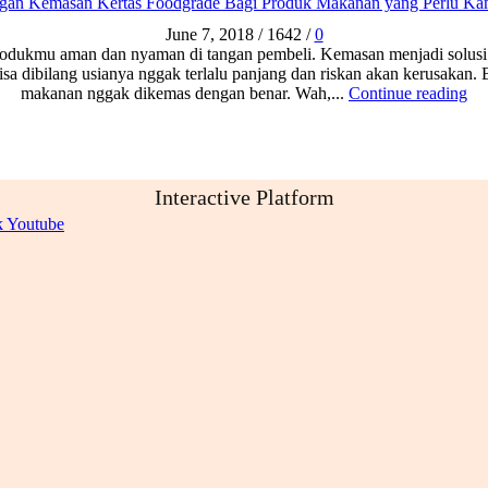
gan Kemasan Kertas Foodgrade Bagi Produk Makanan yang Perlu Ka
June 7, 2018
/
1642
/
0
ukmu aman dan nyaman di tangan pembeli. Kemasan menjadi solusi ut
a dibilang usianya nggak terlalu panjang dan riskan akan kerusakan.
makanan nggak dikemas dengan benar. Wah,...
Continue reading
Interactive Platform
k
Youtube