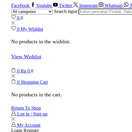
Facebook
Youtube
Twitter
Instagram
Whatssap
T
Search input
0
0
0
My Wishlist
No products in the wishlist.
View Wishlist
0
Rp
0
0
0
Shopping Cart
No products in the cart.
Return To Shop
Log in / Sign up
My Account
Login
Register