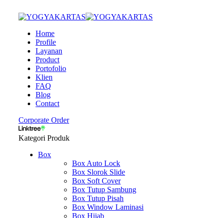
Home
Profile
Layanan
Product
Portofolio
Klien
FAQ
Blog
Contact
Corporate Order
Kategori Produk
Box
Box Auto Lock
Box Slorok Slide
Box Soft Cover
Box Tutup Sambung
Box Tutup Pisah
Box Window Laminasi
Box Hijab