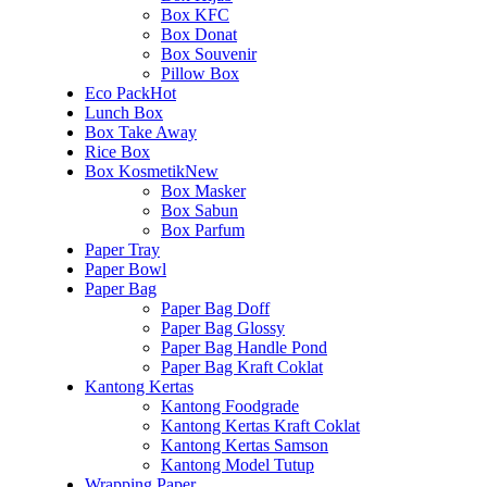
Box KFC
Box Donat
Box Souvenir
Pillow Box
Eco Pack
Hot
Lunch Box
Box Take Away
Rice Box
Box Kosmetik
New
Box Masker
Box Sabun
Box Parfum
Paper Tray
Paper Bowl
Paper Bag
Paper Bag Doff
Paper Bag Glossy
Paper Bag Handle Pond
Paper Bag Kraft Coklat
Kantong Kertas
Kantong Foodgrade
Kantong Kertas Kraft Coklat
Kantong Kertas Samson
Kantong Model Tutup
Wrapping Paper