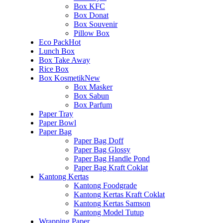
Box KFC
Box Donat
Box Souvenir
Pillow Box
Eco Pack
Hot
Lunch Box
Box Take Away
Rice Box
Box Kosmetik
New
Box Masker
Box Sabun
Box Parfum
Paper Tray
Paper Bowl
Paper Bag
Paper Bag Doff
Paper Bag Glossy
Paper Bag Handle Pond
Paper Bag Kraft Coklat
Kantong Kertas
Kantong Foodgrade
Kantong Kertas Kraft Coklat
Kantong Kertas Samson
Kantong Model Tutup
Wrapping Paper