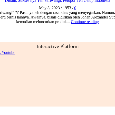
Dibalik Sukses nya Teh Sariwangi, Pelopor Teh Celup Indonesia
May 8, 2023
/
1953
/
0
riwangi” ?? Pastinya teh dengan rasa khas yang menyegarkan. Namun, 
perti bisnis lainnya. Awalnya, bisnis didirikan oleh Johan Alexander 
kemudian meluncurkan produk...
Continue reading
Interactive Platform
k
Youtube