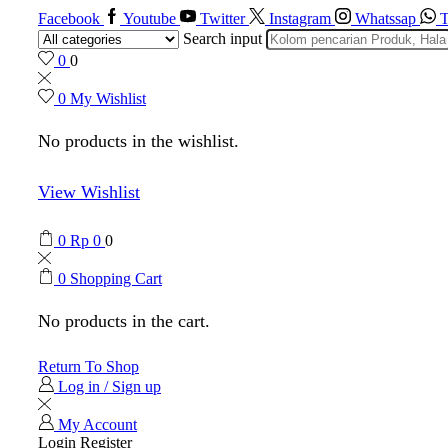
Facebook
Youtube
Twitter
Instagram
Whatssap
T
Search input
0
0
0
My Wishlist
No products in the wishlist.
View Wishlist
0
Rp
0
0
0
Shopping Cart
No products in the cart.
Return To Shop
Log in / Sign up
My Account
Login
Register