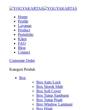
Home
Profile
Layanan
Product
Portofolio
Klien
FAQ
Blog
Contact
Corporate Order
Kategori Produk
Box
Box Auto Lock
Box Slorok Slide
Box Soft Cover
Box Tutup Sambung
Box Tutup Pisah
Box Window Laminasi
Box Hijab