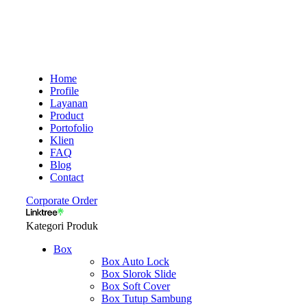
Home
Profile
Layanan
Product
Portofolio
Klien
FAQ
Blog
Contact
Corporate Order
Kategori Produk
Box
Box Auto Lock
Box Slorok Slide
Box Soft Cover
Box Tutup Sambung