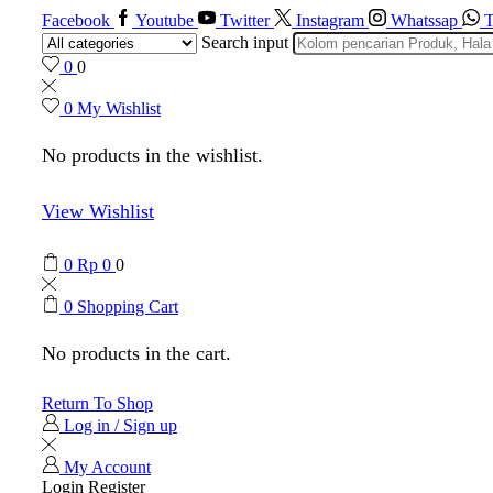
Facebook
Youtube
Twitter
Instagram
Whatssap
T
Search input
0
0
0
My Wishlist
No products in the wishlist.
View Wishlist
0
Rp
0
0
0
Shopping Cart
No products in the cart.
Return To Shop
Log in / Sign up
My Account
Login
Register