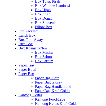
Box Tutup Pisah
Box Window Laminasi
Box Hijab
Box KFC
Box Donat
Box Souvenir
Pillow Box
Eco Pack
Hot
Lunch Box
Box Take Away
Rice Box
Box Kosmetik
New
Box Masker
Box Sabun
Box Parfum
Paper Tray
Paper Bowl
Paper Bag
Paper Bag Doff
Paper Bag Glossy
Paper Bag Handle Pond
Paper Bag Kraft Coklat
Kantong Kertas
Kantong Foodgrade
Kantong Kertas Kraft Coklat