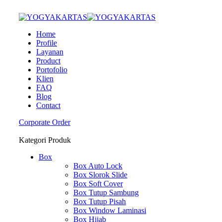
Home
Profile
Layanan
Product
Portofolio
Klien
FAQ
Blog
Contact
Corporate Order
Kategori Produk
Box
Box Auto Lock
Box Slorok Slide
Box Soft Cover
Box Tutup Sambung
Box Tutup Pisah
Box Window Laminasi
Box Hijab