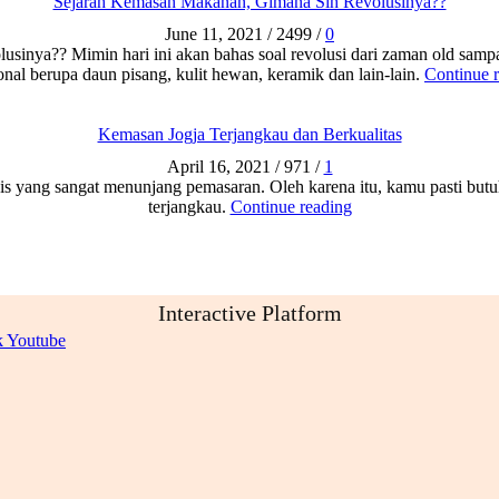
Sejarah Kemasan Makanan, Gimana Sih Revolusinya??
June 11, 2021
/
2499
/
0
lusinya?? Mimin hari ini akan bahas soal revolusi dari zaman old s
ional berupa daun pisang, kulit hewan, keramik dan lain-lain.
Continue 
Kemasan Jogja Terjangkau dan Berkualitas
April 16, 2021
/
971
/
1
 yang sangat menunjang pemasaran. Oleh karena itu, kamu pasti butuh
terjangkau.
Continue reading
Interactive Platform
k
Youtube