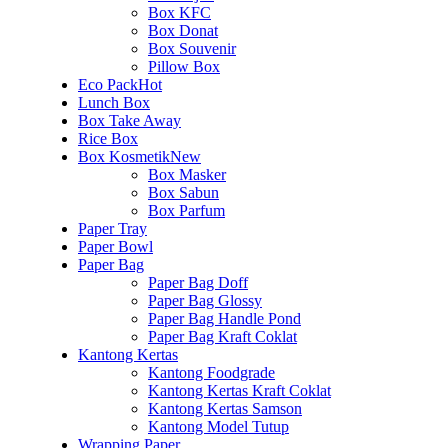
Box KFC
Box Donat
Box Souvenir
Pillow Box
Eco Pack
Hot
Lunch Box
Box Take Away
Rice Box
Box Kosmetik
New
Box Masker
Box Sabun
Box Parfum
Paper Tray
Paper Bowl
Paper Bag
Paper Bag Doff
Paper Bag Glossy
Paper Bag Handle Pond
Paper Bag Kraft Coklat
Kantong Kertas
Kantong Foodgrade
Kantong Kertas Kraft Coklat
Kantong Kertas Samson
Kantong Model Tutup
Wrapping Paper