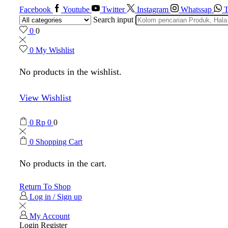
Facebook
Youtube
Twitter
Instagram
Whatssap
T
Search input
0
0
0
My Wishlist
No products in the wishlist.
View Wishlist
0
Rp
0
0
0
Shopping Cart
No products in the cart.
Return To Shop
Log in / Sign up
My Account
Login
Register