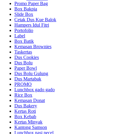
Promo Paper Bag
Box Bakpia
Slide Box
Cetak Dus Kue Balok
Hampers Idul Fitri
Portofolio
Label
Box Batik
Kemasan Brownies
Taskertas
Dus Cookies
Dus Bolu
Paper Bowl
Dus Bolu Gulung
Dus Martabak
PROMO
Lunchbox gado gado
Rice Box
Kemasan Donat
Dus Bakery
Kertas Roti
Box Kebab
Kertas Minyak
Kantong Samson
Lunchbox nasi pecel