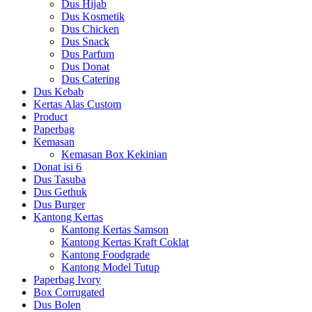
Dus Hijab
Dus Kosmetik
Dus Chicken
Dus Snack
Dus Parfum
Dus Donat
Dus Catering
Dus Kebab
Kertas Alas Custom
Product
Paperbag
Kemasan
Kemasan Box Kekinian
Donat isi 6
Dus Tasuba
Dus Gethuk
Dus Burger
Kantong Kertas
Kantong Kertas Samson
Kantong Kertas Kraft Coklat
Kantong Foodgrade
Kantong Model Tutup
Paperbag Ivory
Box Corrugated
Dus Bolen