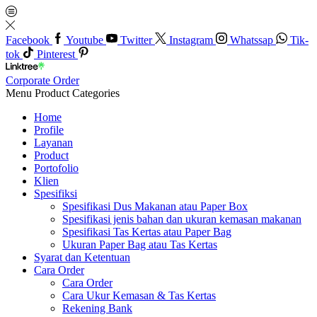
Facebook
Youtube
Twitter
Instagram
Whatssap
Tik-
tok
Pinterest
Corporate Order
Menu
Product Categories
Home
Profile
Layanan
Product
Portofolio
Klien
Spesifiksi
Spesifikasi Dus Makanan atau Paper Box
Spesifikasi jenis bahan dan ukuran kemasan makanan
Spesifikasi Tas Kertas atau Paper Bag
Ukuran Paper Bag atau Tas Kertas
Syarat dan Ketentuan
Cara Order
Cara Order
Cara Ukur Kemasan & Tas Kertas
Rekening Bank