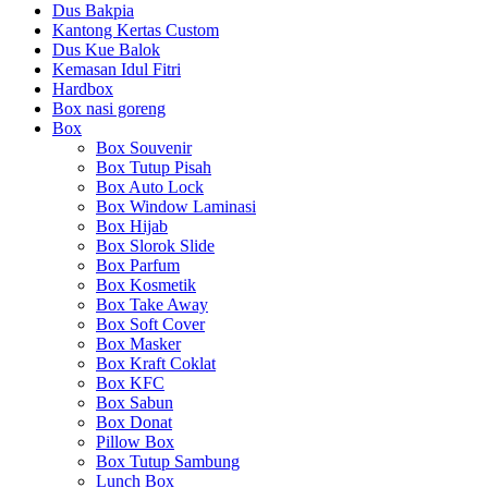
Dus Bakpia
Kantong Kertas Custom
Dus Kue Balok
Kemasan Idul Fitri
Hardbox
Box nasi goreng
Box
Box Souvenir
Box Tutup Pisah
Box Auto Lock
Box Window Laminasi
Box Hijab
Box Slorok Slide
Box Parfum
Box Kosmetik
Box Take Away
Box Soft Cover
Box Masker
Box Kraft Coklat
Box KFC
Box Sabun
Box Donat
Pillow Box
Box Tutup Sambung
Lunch Box