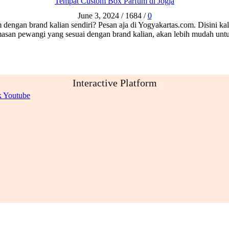
Tempat Custom Box Parfum di Jogja
June 3, 2024
/
1684
/
0
 dengan brand kalian sendiri? Pesan aja di Yogyakartas.com. Disini ka
emasan pewangi yang sesuai dengan brand kalian, akan lebih mudah un
Interactive Platform
k
Youtube