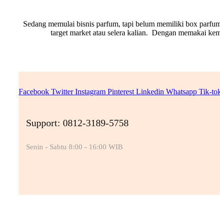
Sedang memulai bisnis parfum, tapi belum memiliki box parfum
target market atau selera kalian. Dengan memakai k
Facebook
Twitter
Instagram
Pinterest
Linkedin
Whatsapp
Tik-to
Support: 0812-3189-5758
Senin - Sabtu 8:00 - 16:00 WIB