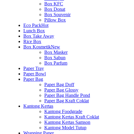
Box KFC
Box Donat
Box Souvenir
Pillow Box
Eco Pack
Hot
Lunch Box
Box Take Away
Rice Box
Box Kosmetik
New
Box Masker
Box Sabun
Box Parfum
Paper Tray
Paper Bowl
Paper Bag
Paper Bag Doff
Paper Bag Glossy
Paper Bag Handle Pond
Paper Bag Kraft Coklat
Kantong Kertas
Kantong Foodgrade
Kantong Kertas Kraft Coklat
Kantong Kertas Samson
Kantong Model Tutup
Wrapping Paper