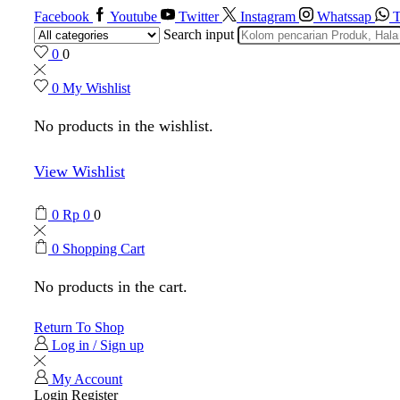
Facebook
Youtube
Twitter
Instagram
Whatssap
T
Search input
0
0
0
My Wishlist
No products in the wishlist.
View Wishlist
0
Rp
0
0
0
Shopping Cart
No products in the cart.
Return To Shop
Log in / Sign up
My Account
Login
Register