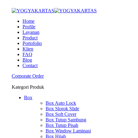
Home
Profile
Layanan
Product
Portofolio
Klien
FAQ
Blog
Contact
Corporate Order
Kategori Produk
Box
Box Auto Lock
Box Slorok Slide
Box Soft Cover
Box Tutup Sambung
Box Tutup Pisah
Box Window Laminasi
Box Hijab