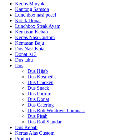
Kertas Minyak
Kantong Samson
Lunchbox nasi pecel
Kotak Donat
Lunchbox Steak Ayam
Kemasan Kebab
Kertas Nasi Custom
Kemasan Baju
Dus Nasi Kotak
Donat isi 3
Dus tahu
Dus
Dus Hijab
Dus Kosmetik
Dus Chicken
Dus Snack
Dus Parfum
Dus Donat
Dus Catering
Dus Roti Windows Laminasi
Dus Pisah
Dus Roti Standar
Dus Kebab
Kertas Alas Custom
Product