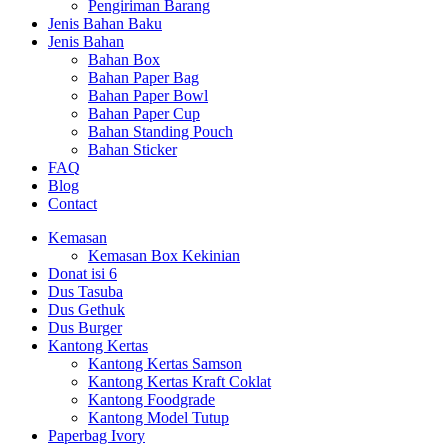
Pengiriman Barang
Jenis Bahan Baku
Jenis Bahan
Bahan Box
Bahan Paper Bag
Bahan Paper Bowl
Bahan Paper Cup
Bahan Standing Pouch
Bahan Sticker
FAQ
Blog
Contact
Kemasan
Kemasan Box Kekinian
Donat isi 6
Dus Tasuba
Dus Gethuk
Dus Burger
Kantong Kertas
Kantong Kertas Samson
Kantong Kertas Kraft Coklat
Kantong Foodgrade
Kantong Model Tutup
Paperbag Ivory