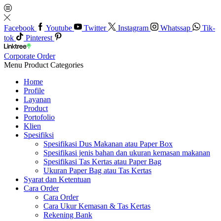
Facebook
Youtube
Twitter
Instagram
Whatssap
Tik-
tok
Pinterest
Corporate Order
Menu
Product Categories
Home
Profile
Layanan
Product
Portofolio
Klien
Spesifiksi
Spesifikasi Dus Makanan atau Paper Box
Spesifikasi jenis bahan dan ukuran kemasan makanan
Spesifikasi Tas Kertas atau Paper Bag
Ukuran Paper Bag atau Tas Kertas
Syarat dan Ketentuan
Cara Order
Cara Order
Cara Ukur Kemasan & Tas Kertas
Rekening Bank