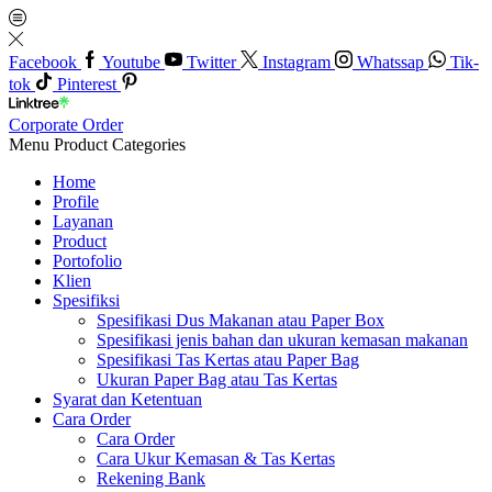
Facebook
Youtube
Twitter
Instagram
Whatssap
Tik-
tok
Pinterest
Corporate Order
Menu
Product Categories
Home
Profile
Layanan
Product
Portofolio
Klien
Spesifiksi
Spesifikasi Dus Makanan atau Paper Box
Spesifikasi jenis bahan dan ukuran kemasan makanan
Spesifikasi Tas Kertas atau Paper Bag
Ukuran Paper Bag atau Tas Kertas
Syarat dan Ketentuan
Cara Order
Cara Order
Cara Ukur Kemasan & Tas Kertas
Rekening Bank