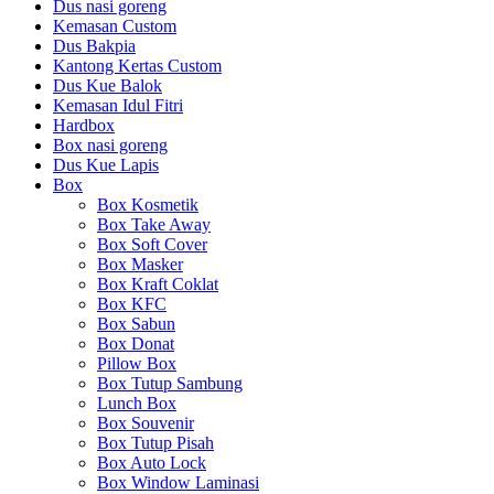
Dus nasi goreng
Kemasan Custom
Dus Bakpia
Kantong Kertas Custom
Dus Kue Balok
Kemasan Idul Fitri
Hardbox
Box nasi goreng
Dus Kue Lapis
Box
Box Kosmetik
Box Take Away
Box Soft Cover
Box Masker
Box Kraft Coklat
Box KFC
Box Sabun
Box Donat
Pillow Box
Box Tutup Sambung
Lunch Box
Box Souvenir
Box Tutup Pisah
Box Auto Lock
Box Window Laminasi