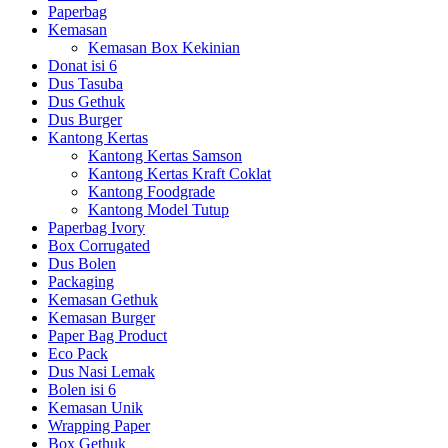
Paperbag
Kemasan
Kemasan Box Kekinian
Donat isi 6
Dus Tasuba
Dus Gethuk
Dus Burger
Kantong Kertas
Kantong Kertas Samson
Kantong Kertas Kraft Coklat
Kantong Foodgrade
Kantong Model Tutup
Paperbag Ivory
Box Corrugated
Dus Bolen
Packaging
Kemasan Gethuk
Kemasan Burger
Paper Bag Product
Eco Pack
Dus Nasi Lemak
Bolen isi 6
Kemasan Unik
Wrapping Paper
Box Gethuk