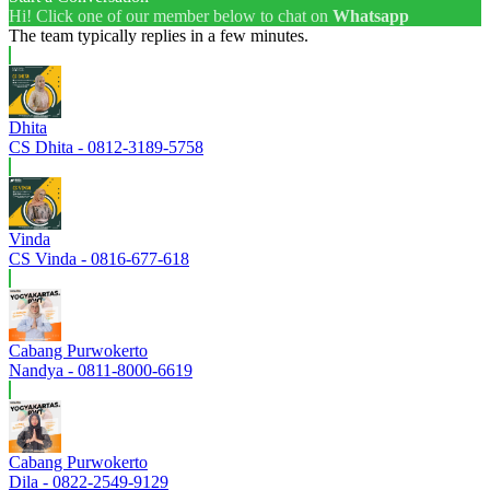
Hi! Click one of our member below to chat on
Whatsapp
The team typically replies in a few minutes.
Dhita
CS Dhita - 0812-3189-5758
Vinda
CS Vinda - 0816-677-618
Cabang Purwokerto
Nandya - 0811-8000-6619
Cabang Purwokerto
Dila - 0822-2549-9129