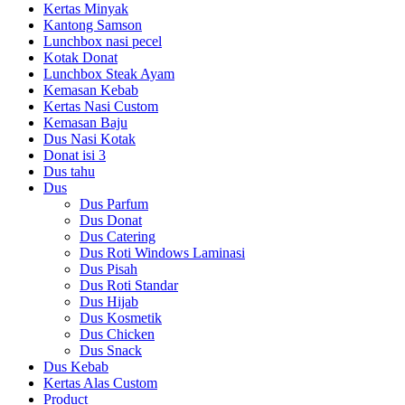
Kertas Minyak
Kantong Samson
Lunchbox nasi pecel
Kotak Donat
Lunchbox Steak Ayam
Kemasan Kebab
Kertas Nasi Custom
Kemasan Baju
Dus Nasi Kotak
Donat isi 3
Dus tahu
Dus
Dus Parfum
Dus Donat
Dus Catering
Dus Roti Windows Laminasi
Dus Pisah
Dus Roti Standar
Dus Hijab
Dus Kosmetik
Dus Chicken
Dus Snack
Dus Kebab
Kertas Alas Custom
Product