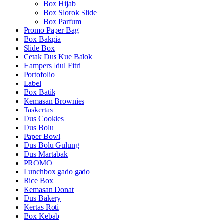
Box Hijab
Box Slorok Slide
Box Parfum
Promo Paper Bag
Box Bakpia
Slide Box
Cetak Dus Kue Balok
Hampers Idul Fitri
Portofolio
Label
Box Batik
Kemasan Brownies
Taskertas
Dus Cookies
Dus Bolu
Paper Bowl
Dus Bolu Gulung
Dus Martabak
PROMO
Lunchbox gado gado
Rice Box
Kemasan Donat
Dus Bakery
Kertas Roti
Box Kebab