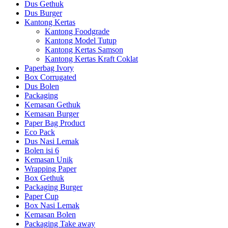
Dus Gethuk
Dus Burger
Kantong Kertas
Kantong Foodgrade
Kantong Model Tutup
Kantong Kertas Samson
Kantong Kertas Kraft Coklat
Paperbag Ivory
Box Corrugated
Dus Bolen
Packaging
Kemasan Gethuk
Kemasan Burger
Paper Bag Product
Eco Pack
Dus Nasi Lemak
Bolen isi 6
Kemasan Unik
Wrapping Paper
Box Gethuk
Packaging Burger
Paper Cup
Box Nasi Lemak
Kemasan Bolen
Packaging Take away