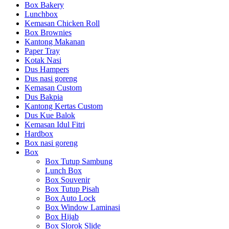
Box Bakery
Lunchbox
Kemasan Chicken Roll
Box Brownies
Kantong Makanan
Paper Tray
Kotak Nasi
Dus Hampers
Dus nasi goreng
Kemasan Custom
Dus Bakpia
Kantong Kertas Custom
Dus Kue Balok
Kemasan Idul Fitri
Hardbox
Box nasi goreng
Box
Box Tutup Sambung
Lunch Box
Box Souvenir
Box Tutup Pisah
Box Auto Lock
Box Window Laminasi
Box Hijab
Box Slorok Slide