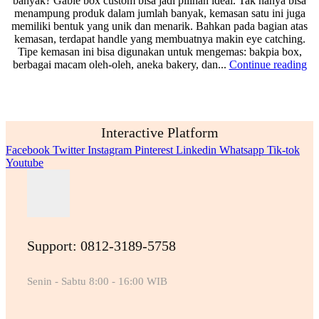
banyak? Gable box custom bisa jadi pilihan ideal. Tak hanya bisa
menampung produk dalam jumlah banyak, kemasan satu ini juga
memiliki bentuk yang unik dan menarik. Bahkan pada bagian atas
kemasan, terdapat handle yang membuatnya makin eye catching.
Tipe kemasan ini bisa digunakan untuk mengemas: bakpia box,
berbagai macam oleh-oleh, aneka bakery, dan...
Continue reading
Interactive Platform
Facebook
Twitter
Instagram
Pinterest
Linkedin
Whatsapp
Tik-tok
Youtube
Support: 0812-3189-5758
Senin - Sabtu 8:00 - 16:00 WIB