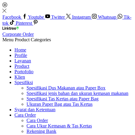
Facebook
Youtube
Twitter
Instagram
Whatssap
Tik-
tok
Pinterest
Corporate Order
Menu
Product Categories
Home
Profile
Layanan
Product
Portofolio
Klien
Spesifiksi
Spesifikasi Dus Makanan atau Paper Box
Spesifikasi jenis bahan dan ukuran kemasan makanan
Spesifikasi Tas Kertas atau Paper Bag
Ukuran Paper Bag atau Tas Kertas
Syarat dan Ketentuan
Cara Order
Cara Order
Cara Ukur Kemasan & Tas Kertas
Rekening Bank