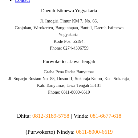
Contact
Daerah Istimewa Yogyakarta
Jl. Imogiri Timur KM 7, No. 66,
Grojokan, Wirokerten, Banguntapan, Bantul, Daerah Istimewa
Yogyakarta.
Kode Pos: 55194.
Phone: 0274-4396759
Purwokerto - Jawa Tengah
Graha Pena Radar Banyumas
Jl. Suparjo Rustam No. 88, Dusun II, Sokaraja Kulon, Kec. Sokaraja,
Kab. Banyumas, Jawa Tengah 53181
Phone: 0811-8000-6619
Dhita:
0812-3189-5758
|
Vinda
:
081-6677-618
(Purwokerto)
Nindya:
0811-8000-6619