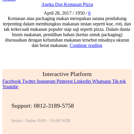
Aneka Dus Kemasan Pizza
April 28, 2017
/
1950
/
6
Kemasan atau packaging makan merupakan sarana pendukung
terpenting dalam membungkus makanan instan seperti kue, roti, dan
tak terkecuali makanan populer siap saji seperti pizza. Dalam dunia
bisnis makanan, pemilihan bahan (kertas untuk packaging)
disesuaikan dengan kebutuhan makanan tersebut misalnya ukuran
dan berat makanan.
Continue reading
Interactive Platform
Facebook
Twitter
Instagram
Pinterest
Linkedin
Whatsapp
Tik-tok
Youtube
Support: 0812-3189-5758
Senin - Sabtu 8:00 - 16:00 WIB