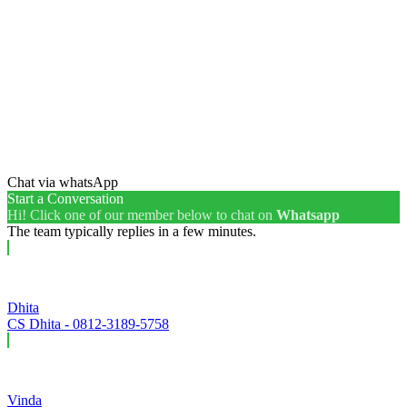
Chat via whatsApp
Start a Conversation
Hi! Click one of our member below to chat on
Whatsapp
The team typically replies in a few minutes.
Dhita
CS Dhita - 0812-3189-5758
Vinda