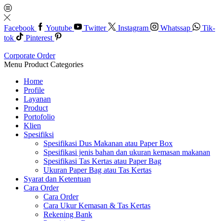
Facebook
Youtube
Twitter
Instagram
Whatssap
Tik-
tok
Pinterest
Corporate Order
Menu
Product Categories
Home
Profile
Layanan
Product
Portofolio
Klien
Spesifiksi
Spesifikasi Dus Makanan atau Paper Box
Spesifikasi jenis bahan dan ukuran kemasan makanan
Spesifikasi Tas Kertas atau Paper Bag
Ukuran Paper Bag atau Tas Kertas
Syarat dan Ketentuan
Cara Order
Cara Order
Cara Ukur Kemasan & Tas Kertas
Rekening Bank