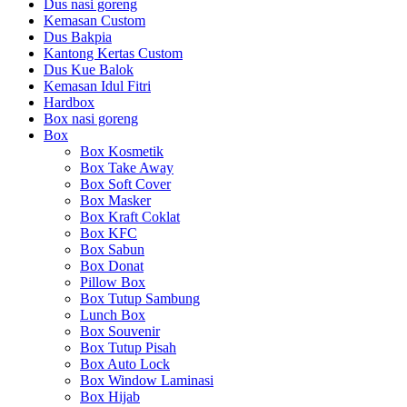
Dus nasi goreng
Kemasan Custom
Dus Bakpia
Kantong Kertas Custom
Dus Kue Balok
Kemasan Idul Fitri
Hardbox
Box nasi goreng
Box
Box Kosmetik
Box Take Away
Box Soft Cover
Box Masker
Box Kraft Coklat
Box KFC
Box Sabun
Box Donat
Pillow Box
Box Tutup Sambung
Lunch Box
Box Souvenir
Box Tutup Pisah
Box Auto Lock
Box Window Laminasi
Box Hijab