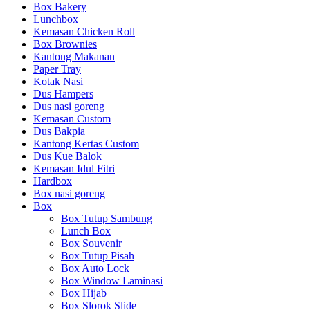
Box Bakery
Lunchbox
Kemasan Chicken Roll
Box Brownies
Kantong Makanan
Paper Tray
Kotak Nasi
Dus Hampers
Dus nasi goreng
Kemasan Custom
Dus Bakpia
Kantong Kertas Custom
Dus Kue Balok
Kemasan Idul Fitri
Hardbox
Box nasi goreng
Box
Box Tutup Sambung
Lunch Box
Box Souvenir
Box Tutup Pisah
Box Auto Lock
Box Window Laminasi
Box Hijab
Box Slorok Slide