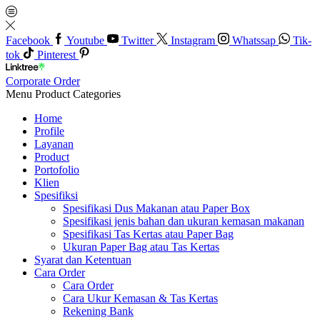
Facebook
Youtube
Twitter
Instagram
Whatssap
Tik-
tok
Pinterest
Corporate Order
Menu
Product Categories
Home
Profile
Layanan
Product
Portofolio
Klien
Spesifiksi
Spesifikasi Dus Makanan atau Paper Box
Spesifikasi jenis bahan dan ukuran kemasan makanan
Spesifikasi Tas Kertas atau Paper Bag
Ukuran Paper Bag atau Tas Kertas
Syarat dan Ketentuan
Cara Order
Cara Order
Cara Ukur Kemasan & Tas Kertas
Rekening Bank