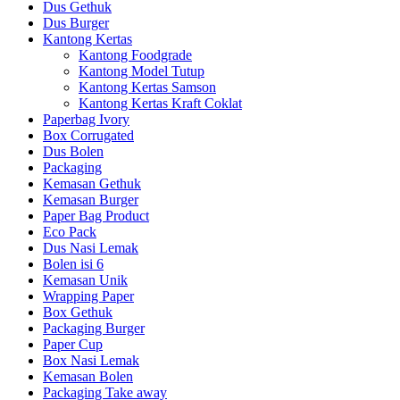
Dus Gethuk
Dus Burger
Kantong Kertas
Kantong Foodgrade
Kantong Model Tutup
Kantong Kertas Samson
Kantong Kertas Kraft Coklat
Paperbag Ivory
Box Corrugated
Dus Bolen
Packaging
Kemasan Gethuk
Kemasan Burger
Paper Bag Product
Eco Pack
Dus Nasi Lemak
Bolen isi 6
Kemasan Unik
Wrapping Paper
Box Gethuk
Packaging Burger
Paper Cup
Box Nasi Lemak
Kemasan Bolen
Packaging Take away