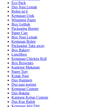
Eco Pack
Dus Nasi Lemak
Bolen isi 6
Kemasan Unik
Wrapping Paper
Box Gethuk
Packaging Burger
Paper Cup
Box Nasi Lemak
Kemasan Bolen
Packaging Take away
Box Bakery
Lunchbox
Kemasan Chicken Roll
Box Brownies
Kantong Makanan
Paper Tray
Kotak Nasi
Dus Hampers
Dus nasi goreng
Kemasan Custom
Dus Bakpia
Kantong Kertas Custom
Dus Kue Balok
Kemasan Idul Fitri