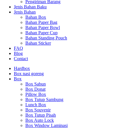
Pengiriman Barang
Jenis Bahan Baku
Jenis Bahan
Bahan Box
Bahan Paper Bag
Bahan Paper Bowl
Bahan Paper Cup
Bahan Standing Pouch
Bahan Sticker
FAQ
Blog
Contact
Hardbox
Box nasi goreng
Box
Box Sabun
Box Donat
Pillow Box
Box Tutup Sambung
Lunch Box
Box Souvenir
Box Tutup Pisah
Box Auto Lock
Box Window Laminasi