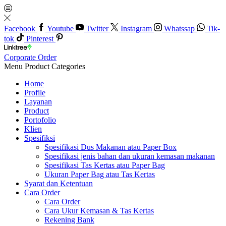
Facebook
Youtube
Twitter
Instagram
Whatssap
Tik-
tok
Pinterest
Corporate Order
Menu
Product Categories
Home
Profile
Layanan
Product
Portofolio
Klien
Spesifiksi
Spesifikasi Dus Makanan atau Paper Box
Spesifikasi jenis bahan dan ukuran kemasan makanan
Spesifikasi Tas Kertas atau Paper Bag
Ukuran Paper Bag atau Tas Kertas
Syarat dan Ketentuan
Cara Order
Cara Order
Cara Ukur Kemasan & Tas Kertas
Rekening Bank