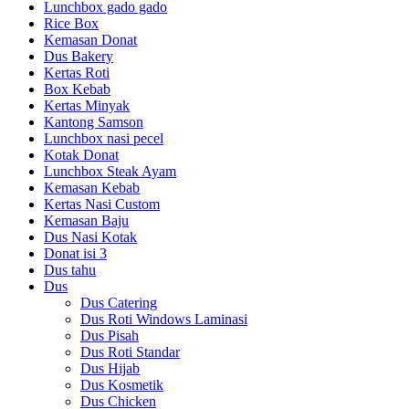
Lunchbox gado gado
Rice Box
Kemasan Donat
Dus Bakery
Kertas Roti
Box Kebab
Kertas Minyak
Kantong Samson
Lunchbox nasi pecel
Kotak Donat
Lunchbox Steak Ayam
Kemasan Kebab
Kertas Nasi Custom
Kemasan Baju
Dus Nasi Kotak
Donat isi 3
Dus tahu
Dus
Dus Catering
Dus Roti Windows Laminasi
Dus Pisah
Dus Roti Standar
Dus Hijab
Dus Kosmetik
Dus Chicken