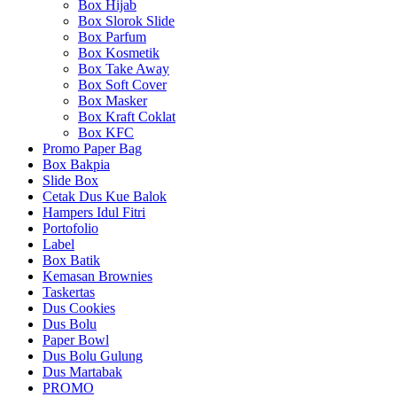
Box Hijab
Box Slorok Slide
Box Parfum
Box Kosmetik
Box Take Away
Box Soft Cover
Box Masker
Box Kraft Coklat
Box KFC
Promo Paper Bag
Box Bakpia
Slide Box
Cetak Dus Kue Balok
Hampers Idul Fitri
Portofolio
Label
Box Batik
Kemasan Brownies
Taskertas
Dus Cookies
Dus Bolu
Paper Bowl
Dus Bolu Gulung
Dus Martabak
PROMO