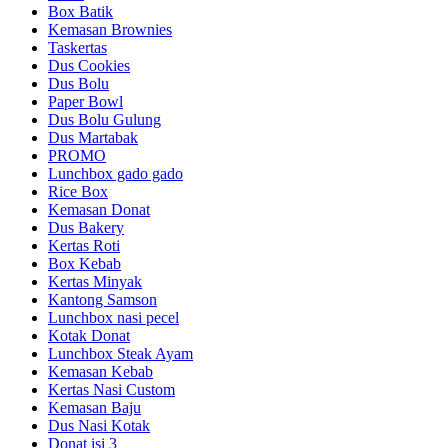
Box Batik
Kemasan Brownies
Taskertas
Dus Cookies
Dus Bolu
Paper Bowl
Dus Bolu Gulung
Dus Martabak
PROMO
Lunchbox gado gado
Rice Box
Kemasan Donat
Dus Bakery
Kertas Roti
Box Kebab
Kertas Minyak
Kantong Samson
Lunchbox nasi pecel
Kotak Donat
Lunchbox Steak Ayam
Kemasan Kebab
Kertas Nasi Custom
Kemasan Baju
Dus Nasi Kotak
Donat isi 3