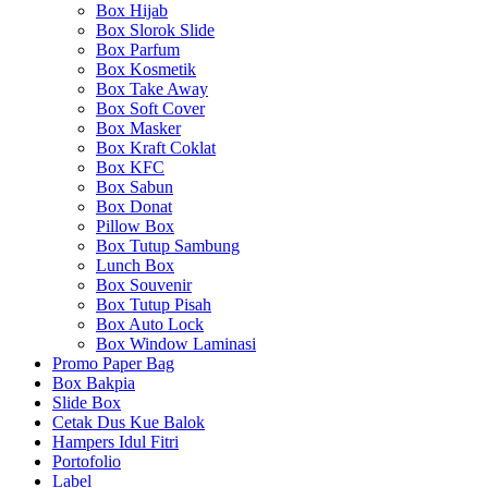
Box Hijab
Box Slorok Slide
Box Parfum
Box Kosmetik
Box Take Away
Box Soft Cover
Box Masker
Box Kraft Coklat
Box KFC
Box Sabun
Box Donat
Pillow Box
Box Tutup Sambung
Lunch Box
Box Souvenir
Box Tutup Pisah
Box Auto Lock
Box Window Laminasi
Promo Paper Bag
Box Bakpia
Slide Box
Cetak Dus Kue Balok
Hampers Idul Fitri
Portofolio
Label