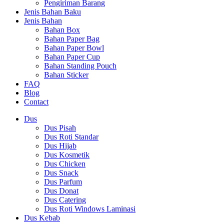
Pengiriman Barang
Jenis Bahan Baku
Jenis Bahan
Bahan Box
Bahan Paper Bag
Bahan Paper Bowl
Bahan Paper Cup
Bahan Standing Pouch
Bahan Sticker
FAQ
Blog
Contact
Dus
Dus Pisah
Dus Roti Standar
Dus Hijab
Dus Kosmetik
Dus Chicken
Dus Snack
Dus Parfum
Dus Donat
Dus Catering
Dus Roti Windows Laminasi
Dus Kebab