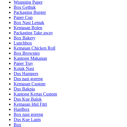
Wrapping Paper
Box Gethuk
Packaging Burger
Paper Cup
Box Nasi Lemak
Kemasan Bolen
Packaging Take away
Box Bakery
Lunchbox
Kemasan Chicken Roll
Box Brownies
Kantong Makanan
Paper Tray
Kotak Nasi
Dus Hampers
Dus nasi goreng
Kemasan Custom
Dus Bakpia
Kantong Kertas Custom
Dus Kue Balok
Kemasan Idul Fitri
Hardbox
Box nasi goreng
Dus Kue Lapis
Box