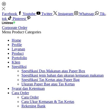
Facebook
Youtube
Twitter
Instagram
Whatssap
Tik-
tok
Pinterest
Corporate Order
Menu
Product Categories
Home
Profile
Layanan
Product
Portofolio
Klien
Spesifiksi
Spesifikasi Dus Makanan atau Paper Box
Spesifikasi jenis bahan dan ukuran kemasan makanan
Spesifikasi Tas Kertas atau Paper Bag
Ukuran Paper Bag atau Tas Kertas
Syarat dan Ketentuan
Cara Order
Cara Order
Cara Ukur Kemasan & Tas Kertas
Rekening Bank