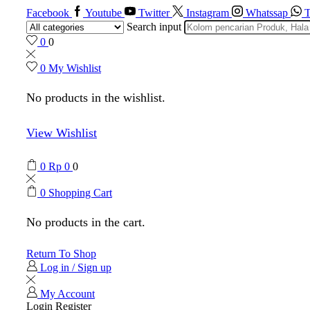
Facebook
Youtube
Twitter
Instagram
Whatssap
T
Search input
0
0
0
My Wishlist
No products in the wishlist.
View Wishlist
0
Rp
0
0
0
Shopping Cart
No products in the cart.
Return To Shop
Log in / Sign up
My Account
Login
Register