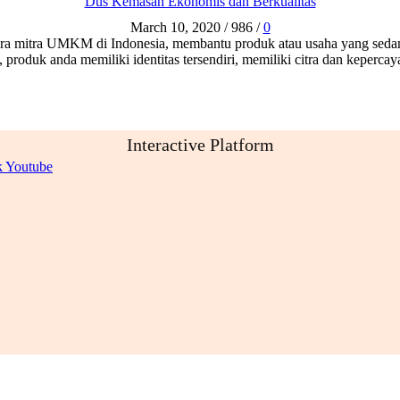
Dus Kemasan Ekonomis dan Berkualitas
March 10, 2020
/
986
/
0
a para mitra UMKM di Indonesia, membantu produk atau usaha yang seda
oduk anda memiliki identitas tersendiri, memiliki citra dan keperca
Interactive Platform
k
Youtube