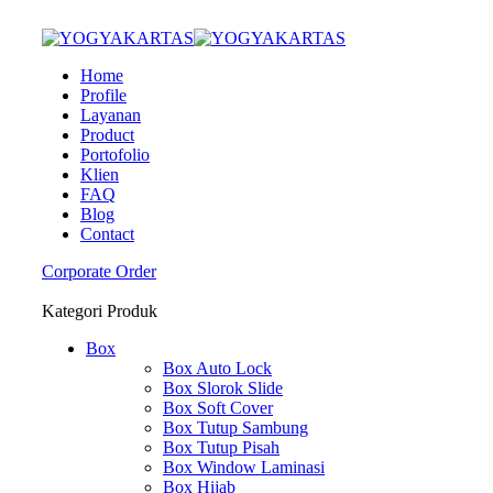
Home
Profile
Layanan
Product
Portofolio
Klien
FAQ
Blog
Contact
Corporate Order
Kategori Produk
Box
Box Auto Lock
Box Slorok Slide
Box Soft Cover
Box Tutup Sambung
Box Tutup Pisah
Box Window Laminasi
Box Hijab