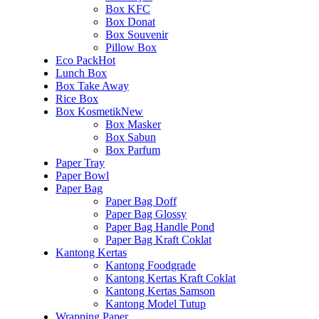
Box KFC
Box Donat
Box Souvenir
Pillow Box
Eco Pack
Hot
Lunch Box
Box Take Away
Rice Box
Box Kosmetik
New
Box Masker
Box Sabun
Box Parfum
Paper Tray
Paper Bowl
Paper Bag
Paper Bag Doff
Paper Bag Glossy
Paper Bag Handle Pond
Paper Bag Kraft Coklat
Kantong Kertas
Kantong Foodgrade
Kantong Kertas Kraft Coklat
Kantong Kertas Samson
Kantong Model Tutup
Wrapping Paper