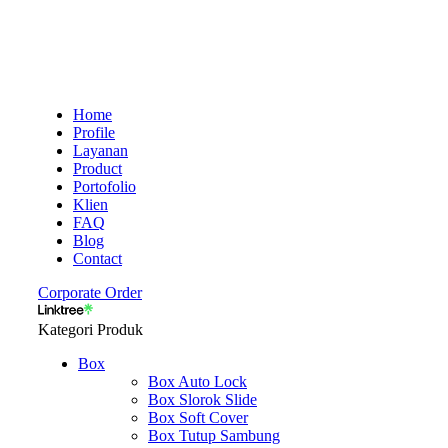
Home
Profile
Layanan
Product
Portofolio
Klien
FAQ
Blog
Contact
Corporate Order
Kategori Produk
Box
Box Auto Lock
Box Slorok Slide
Box Soft Cover
Box Tutup Sambung