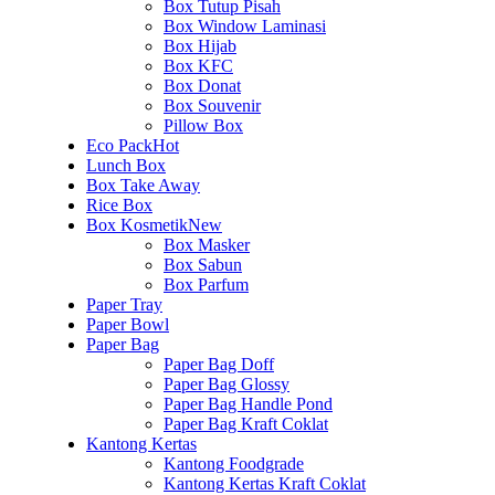
Box Tutup Pisah
Box Window Laminasi
Box Hijab
Box KFC
Box Donat
Box Souvenir
Pillow Box
Eco Pack
Hot
Lunch Box
Box Take Away
Rice Box
Box Kosmetik
New
Box Masker
Box Sabun
Box Parfum
Paper Tray
Paper Bowl
Paper Bag
Paper Bag Doff
Paper Bag Glossy
Paper Bag Handle Pond
Paper Bag Kraft Coklat
Kantong Kertas
Kantong Foodgrade
Kantong Kertas Kraft Coklat