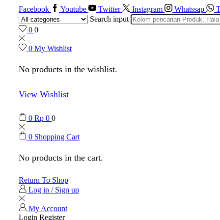
Facebook
Youtube
Twitter
Instagram
Whatssap
T
Search input
0
0
0
My Wishlist
No products in the wishlist.
View Wishlist
0
Rp
0
0
0
Shopping Cart
No products in the cart.
Return To Shop
Log in / Sign up
My Account
Login
Register