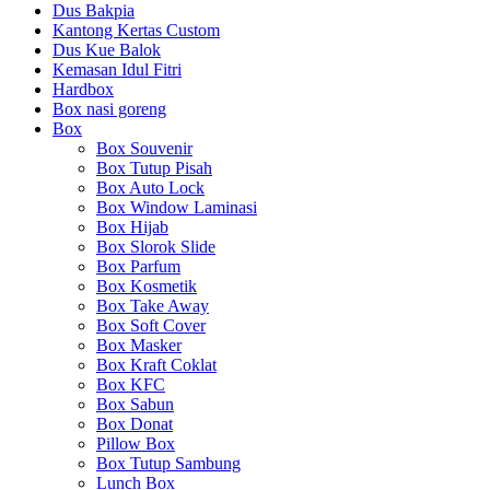
Dus Bakpia
Kantong Kertas Custom
Dus Kue Balok
Kemasan Idul Fitri
Hardbox
Box nasi goreng
Box
Box Souvenir
Box Tutup Pisah
Box Auto Lock
Box Window Laminasi
Box Hijab
Box Slorok Slide
Box Parfum
Box Kosmetik
Box Take Away
Box Soft Cover
Box Masker
Box Kraft Coklat
Box KFC
Box Sabun
Box Donat
Pillow Box
Box Tutup Sambung
Lunch Box