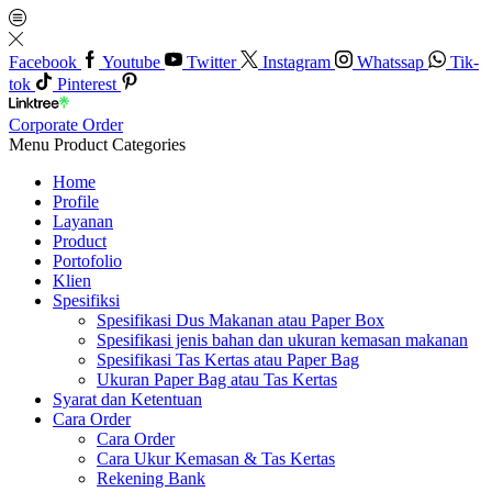
Facebook
Youtube
Twitter
Instagram
Whatssap
Tik-
tok
Pinterest
Corporate Order
Menu
Product Categories
Home
Profile
Layanan
Product
Portofolio
Klien
Spesifiksi
Spesifikasi Dus Makanan atau Paper Box
Spesifikasi jenis bahan dan ukuran kemasan makanan
Spesifikasi Tas Kertas atau Paper Bag
Ukuran Paper Bag atau Tas Kertas
Syarat dan Ketentuan
Cara Order
Cara Order
Cara Ukur Kemasan & Tas Kertas
Rekening Bank