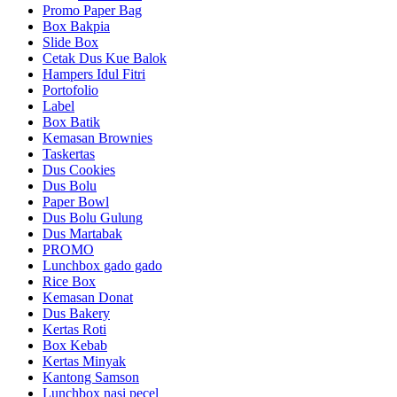
Promo Paper Bag
Box Bakpia
Slide Box
Cetak Dus Kue Balok
Hampers Idul Fitri
Portofolio
Label
Box Batik
Kemasan Brownies
Taskertas
Dus Cookies
Dus Bolu
Paper Bowl
Dus Bolu Gulung
Dus Martabak
PROMO
Lunchbox gado gado
Rice Box
Kemasan Donat
Dus Bakery
Kertas Roti
Box Kebab
Kertas Minyak
Kantong Samson
Lunchbox nasi pecel