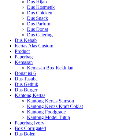
Dus Hijab
Dus Kosmetik
Dus Chicken
Dus Snack
Dus Parfum
Dus Donat
Dus Catering
Dus Kebab
Kertas Alas Custom
Product
Paperbag
Kemasan
Kemasan Box Kekinian
Donat isi 6
Dus Tasuba
Dus Gethuk
Dus Burger
Kantong Kertas
Kantong Kertas Samson
Kantong Kertas Kraft Coklat
Kantong Foodgrade
Kantong Model Tutup
Paperbag Ivory
Box Corrugated
Dus Bolen