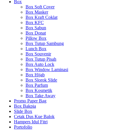
Box
Box Soft Cover
Box Masker
Box Kraft Coklat
Box KFC
Box Sabun
Box Donat
Pillow Box
Box Tutup Sambung
Lunch Box
Box Souvenir
Box Tutup Pisah
Box Auto Lock
Box Window Laminasi
Box Hijab
Box Slorok Slide
Box Parfum
Box Kosmetik
Box Take Away
Promo Paper Bag
Box Bakpia
Slide Box
Cetak Dus Kue Balok
Hampers Idul Fitri
Portofolio