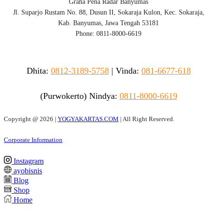
Graha Pena Radar Banyumas
Jl. Suparjo Rustam No. 88, Dusun II, Sokaraja Kulon, Kec. Sokaraja,
Kab. Banyumas, Jawa Tengah 53181
Phone: 0811-8000-6619
Dhita:
0812-3189-5758
|
Vinda
:
081-6677-618
(Purwokerto)
Nindya:
0811-8000-6619
Copyright @
2026 |
YOGYAKARTAS.COM
| All Right Reserved.
Corporate Information
Instagram
ayobisnis
Blog
Shop
Home