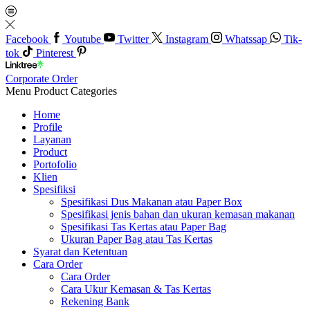
Facebook
Youtube
Twitter
Instagram
Whatssap
Tik-
tok
Pinterest
Corporate Order
Menu
Product Categories
Home
Profile
Layanan
Product
Portofolio
Klien
Spesifiksi
Spesifikasi Dus Makanan atau Paper Box
Spesifikasi jenis bahan dan ukuran kemasan makanan
Spesifikasi Tas Kertas atau Paper Bag
Ukuran Paper Bag atau Tas Kertas
Syarat dan Ketentuan
Cara Order
Cara Order
Cara Ukur Kemasan & Tas Kertas
Rekening Bank