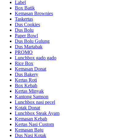
Label
Box Batik
Kemasan Brownies
Taskertas
Dus Cookies
Dus Bolu
Paper Bowl
Dus Bolu Gulung
Dus Martabak
PROMO
Lunchbox gado gado
Rice Box
Kemasan Donat
Dus Bakery
Kertas Roti
Box Kebab
Kertas Minyak
Kantong Samson
Lunchbox nasi pecel
Kotak Donat
Lunchbox Steak Ayam
Kemasan Kebab
Kertas Nasi Custom
Kemasan Baju
Dus Nasi Kotak