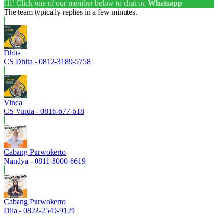
Hi! Click one of our member below to chat on
Whatsapp
The team typically replies in a few minutes.
Dhita
CS Dhita - 0812-3189-5758
Vinda
CS Vinda - 0816-677-618
Cabang Purwokerto
Nandya - 0811-8000-6619
Cabang Purwokerto
Dila - 0822-2549-9129