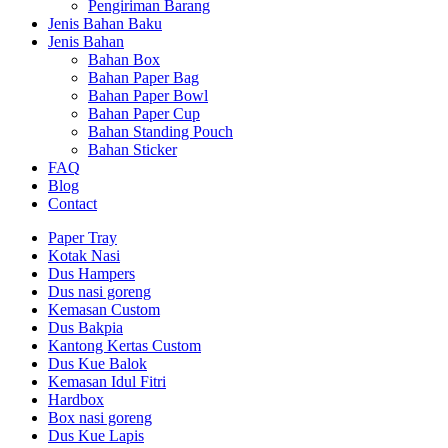
Pengiriman Barang
Jenis Bahan Baku
Jenis Bahan
Bahan Box
Bahan Paper Bag
Bahan Paper Bowl
Bahan Paper Cup
Bahan Standing Pouch
Bahan Sticker
FAQ
Blog
Contact
Paper Tray
Kotak Nasi
Dus Hampers
Dus nasi goreng
Kemasan Custom
Dus Bakpia
Kantong Kertas Custom
Dus Kue Balok
Kemasan Idul Fitri
Hardbox
Box nasi goreng
Dus Kue Lapis