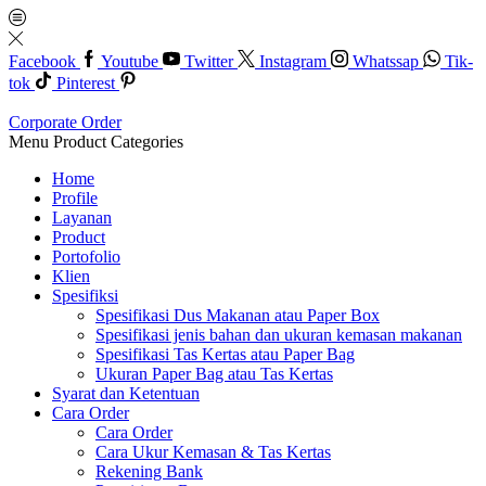
Facebook
Youtube
Twitter
Instagram
Whatssap
Tik-
tok
Pinterest
Corporate Order
Menu
Product Categories
Home
Profile
Layanan
Product
Portofolio
Klien
Spesifiksi
Spesifikasi Dus Makanan atau Paper Box
Spesifikasi jenis bahan dan ukuran kemasan makanan
Spesifikasi Tas Kertas atau Paper Bag
Ukuran Paper Bag atau Tas Kertas
Syarat dan Ketentuan
Cara Order
Cara Order
Cara Ukur Kemasan & Tas Kertas
Rekening Bank