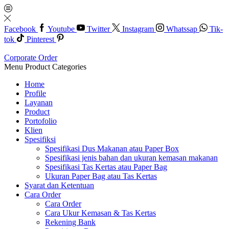
Facebook
Youtube
Twitter
Instagram
Whatssap
Tik-
tok
Pinterest
Corporate Order
Menu
Product Categories
Home
Profile
Layanan
Product
Portofolio
Klien
Spesifiksi
Spesifikasi Dus Makanan atau Paper Box
Spesifikasi jenis bahan dan ukuran kemasan makanan
Spesifikasi Tas Kertas atau Paper Bag
Ukuran Paper Bag atau Tas Kertas
Syarat dan Ketentuan
Cara Order
Cara Order
Cara Ukur Kemasan & Tas Kertas
Rekening Bank