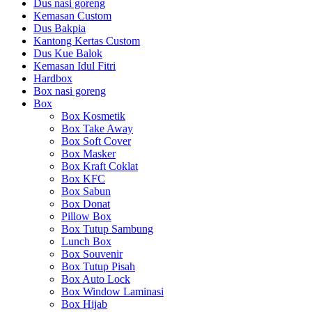
Dus nasi goreng
Kemasan Custom
Dus Bakpia
Kantong Kertas Custom
Dus Kue Balok
Kemasan Idul Fitri
Hardbox
Box nasi goreng
Box
Box Kosmetik
Box Take Away
Box Soft Cover
Box Masker
Box Kraft Coklat
Box KFC
Box Sabun
Box Donat
Pillow Box
Box Tutup Sambung
Lunch Box
Box Souvenir
Box Tutup Pisah
Box Auto Lock
Box Window Laminasi
Box Hijab