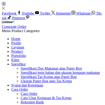
Facebook
Youtube
Twitter
Instagram
Whatssap
Tik-
tok
Pinterest
Corporate Order
Menu
Product Categories
Home
Profile
Layanan
Product
Portofolio
Klien
Spesifiksi
Spesifikasi Dus Makanan atau Paper Box
Spesifikasi jenis bahan dan ukuran kemasan makanan
Spesifikasi Tas Kertas atau Paper Bag
Ukuran Paper Bag atau Tas Kertas
Syarat dan Ketentuan
Cara Order
Cara Order
Cara Ukur Kemasan & Tas Kertas
Rekening Bank