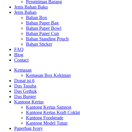
Pengiriman Barang
Jenis Bahan Baku
Jenis Bahan
Bahan Box
Bahan Paper Bag
Bahan Paper Bowl
Bahan Paper Cup
Bahan Standing Pouch
Bahan Sticker
FAQ
Blog
Contact
Kemasan
Kemasan Box Kekinian
Donat isi 6
Dus Tasuba
Dus Gethuk
Dus Burger
Kantong Kertas
Kantong Kertas Samson
Kantong Kertas Kraft Coklat
Kantong Foodgrade
Kantong Model Tutup
Paperbag Ivory