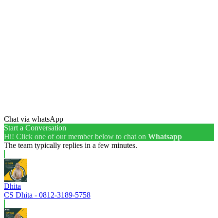
Chat via whatsApp
Start a Conversation
Hi! Click one of our member below to chat on
Whatsapp
The team typically replies in a few minutes.
Dhita
CS Dhita - 0812-3189-5758