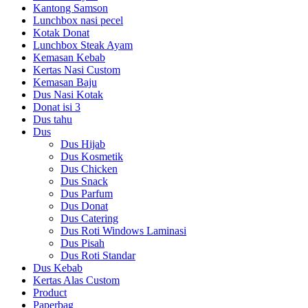
Kantong Samson
Lunchbox nasi pecel
Kotak Donat
Lunchbox Steak Ayam
Kemasan Kebab
Kertas Nasi Custom
Kemasan Baju
Dus Nasi Kotak
Donat isi 3
Dus tahu
Dus
Dus Hijab
Dus Kosmetik
Dus Chicken
Dus Snack
Dus Parfum
Dus Donat
Dus Catering
Dus Roti Windows Laminasi
Dus Pisah
Dus Roti Standar
Dus Kebab
Kertas Alas Custom
Product
Paperbag