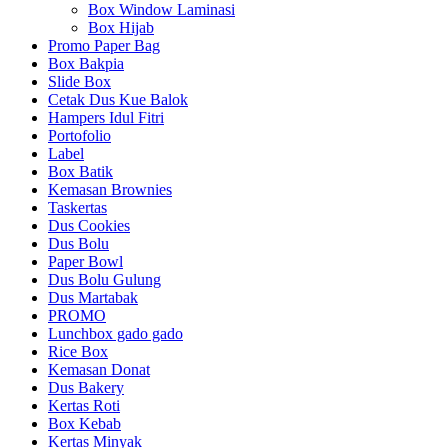
Box Window Laminasi
Box Hijab
Promo Paper Bag
Box Bakpia
Slide Box
Cetak Dus Kue Balok
Hampers Idul Fitri
Portofolio
Label
Box Batik
Kemasan Brownies
Taskertas
Dus Cookies
Dus Bolu
Paper Bowl
Dus Bolu Gulung
Dus Martabak
PROMO
Lunchbox gado gado
Rice Box
Kemasan Donat
Dus Bakery
Kertas Roti
Box Kebab
Kertas Minyak