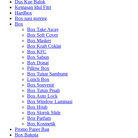
Dus Kue Balok
Kemasan Idul Fitri
Hardbox
Box nasi goreng
Box
Box Take Away
Box Soft Cover
Box Masker
Box Kraft Coklat
Box KFC
Box Sabun
Box Donat
Pillow Box
Box Tutup Sambung
Lunch Box
Box Souvenir
Box Tutup Pisah
Box Auto Lock
Box Window Laminasi
Box Hijab
Box Slorok Slide
Box Parfum
Box Kosmetik
Promo Paper Bag
Box Bakpia