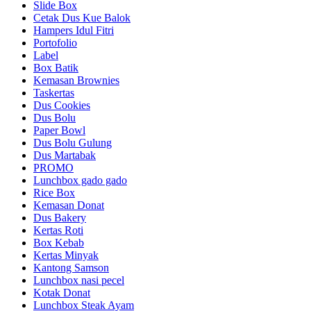
Slide Box
Cetak Dus Kue Balok
Hampers Idul Fitri
Portofolio
Label
Box Batik
Kemasan Brownies
Taskertas
Dus Cookies
Dus Bolu
Paper Bowl
Dus Bolu Gulung
Dus Martabak
PROMO
Lunchbox gado gado
Rice Box
Kemasan Donat
Dus Bakery
Kertas Roti
Box Kebab
Kertas Minyak
Kantong Samson
Lunchbox nasi pecel
Kotak Donat
Lunchbox Steak Ayam