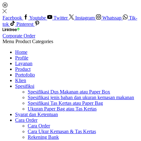
Facebook
Youtube
Twitter
Instagram
Whatssap
Tik-
tok
Pinterest
Corporate Order
Menu
Product Categories
Home
Profile
Layanan
Product
Portofolio
Klien
Spesifiksi
Spesifikasi Dus Makanan atau Paper Box
Spesifikasi jenis bahan dan ukuran kemasan makanan
Spesifikasi Tas Kertas atau Paper Bag
Ukuran Paper Bag atau Tas Kertas
Syarat dan Ketentuan
Cara Order
Cara Order
Cara Ukur Kemasan & Tas Kertas
Rekening Bank