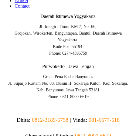
Artikel
Contact
Daerah Istimewa Yogyakarta
Jl. Imogiri Timur KM 7, No. 66,
Grojokan, Wirokerten, Banguntapan, Bantul, Daerah Istimewa
Yogyakarta.
Kode Pos: 55194.
Phone: 0274-4396759
Purwokerto - Jawa Tengah
Graha Pena Radar Banyumas
Jl. Suparjo Rustam No. 88, Dusun II, Sokaraja Kulon, Kec. Sokaraja,
Kab. Banyumas, Jawa Tengah 53181
Phone: 0811-8000-6619
Dhita:
0812-3189-5758
|
Vinda
:
081-6677-618
(Purwokerto)
Nindya:
0811-8000-6619