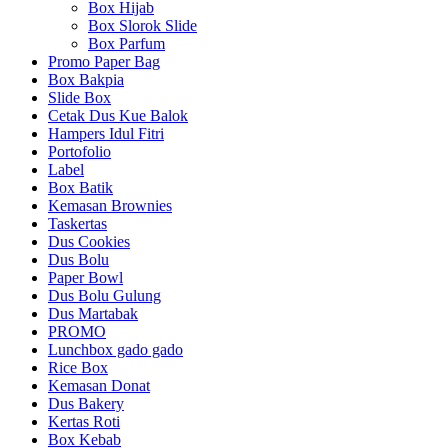
Box Hijab
Box Slorok Slide
Box Parfum
Promo Paper Bag
Box Bakpia
Slide Box
Cetak Dus Kue Balok
Hampers Idul Fitri
Portofolio
Label
Box Batik
Kemasan Brownies
Taskertas
Dus Cookies
Dus Bolu
Paper Bowl
Dus Bolu Gulung
Dus Martabak
PROMO
Lunchbox gado gado
Rice Box
Kemasan Donat
Dus Bakery
Kertas Roti
Box Kebab