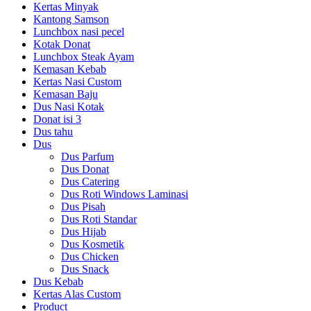
Kertas Minyak
Kantong Samson
Lunchbox nasi pecel
Kotak Donat
Lunchbox Steak Ayam
Kemasan Kebab
Kertas Nasi Custom
Kemasan Baju
Dus Nasi Kotak
Donat isi 3
Dus tahu
Dus
Dus Parfum
Dus Donat
Dus Catering
Dus Roti Windows Laminasi
Dus Pisah
Dus Roti Standar
Dus Hijab
Dus Kosmetik
Dus Chicken
Dus Snack
Dus Kebab
Kertas Alas Custom
Product