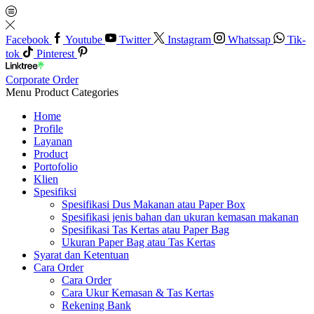
Facebook
Youtube
Twitter
Instagram
Whatssap
Tik-
tok
Pinterest
Corporate Order
Menu
Product Categories
Home
Profile
Layanan
Product
Portofolio
Klien
Spesifiksi
Spesifikasi Dus Makanan atau Paper Box
Spesifikasi jenis bahan dan ukuran kemasan makanan
Spesifikasi Tas Kertas atau Paper Bag
Ukuran Paper Bag atau Tas Kertas
Syarat dan Ketentuan
Cara Order
Cara Order
Cara Ukur Kemasan & Tas Kertas
Rekening Bank