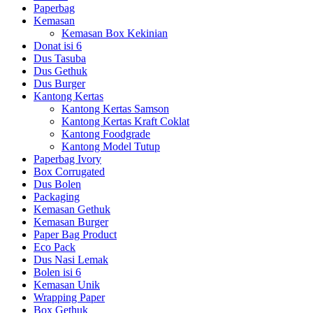
Paperbag
Kemasan
Kemasan Box Kekinian
Donat isi 6
Dus Tasuba
Dus Gethuk
Dus Burger
Kantong Kertas
Kantong Kertas Samson
Kantong Kertas Kraft Coklat
Kantong Foodgrade
Kantong Model Tutup
Paperbag Ivory
Box Corrugated
Dus Bolen
Packaging
Kemasan Gethuk
Kemasan Burger
Paper Bag Product
Eco Pack
Dus Nasi Lemak
Bolen isi 6
Kemasan Unik
Wrapping Paper
Box Gethuk