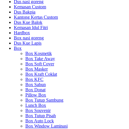
Dus nasi goreng
Kemasan Custom
Dus Bakpia
Kantong Kertas Custom
Dus Kue Balok
Kemasan Idul Fitri
Hardbox
Box nasi goreng
Dus Kue Lapis
Box
Box Kosmetik
Box Take Away
Box Soft Cover
Box Masker
Box Kraft Coklat
Box KFC
Box Sabun
Box Donat
Pillow Box
Box Tutup Sambung
Lunch Box
Box Souvenir
Box Tutup Pisah
Box Auto Lock
Box Window Laminasi