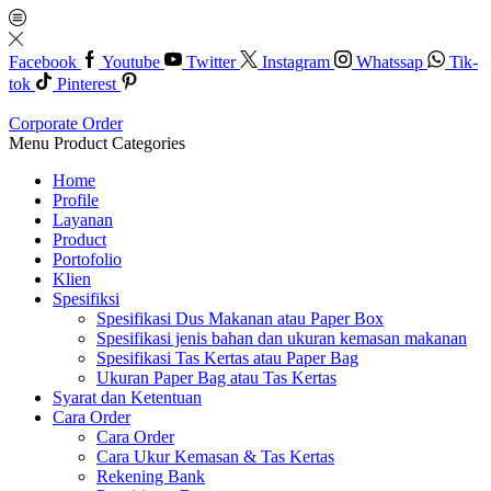
Facebook
Youtube
Twitter
Instagram
Whatssap
Tik-
tok
Pinterest
Corporate Order
Menu
Product Categories
Home
Profile
Layanan
Product
Portofolio
Klien
Spesifiksi
Spesifikasi Dus Makanan atau Paper Box
Spesifikasi jenis bahan dan ukuran kemasan makanan
Spesifikasi Tas Kertas atau Paper Bag
Ukuran Paper Bag atau Tas Kertas
Syarat dan Ketentuan
Cara Order
Cara Order
Cara Ukur Kemasan & Tas Kertas
Rekening Bank