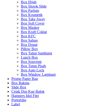
Box Hijab
Box Slorok Slide
Box Parfum
Box Kosmetik
Box Take Away
Box Soft Cover
Box Masker
Box Kraft Coklat
Box KFC
Box Sabun
Box Donat
Pillow Box
Box Tutup Sambung
Lunch Box
Box Souvenir
Box Tutup Pisah
Box Auto Lock
Box Window Laminasi
Promo Paper Bag
Box Bakpia
Slide Box
Cetak Dus Kue Balok
Hampers Idul Fitri
Portofolio
Label