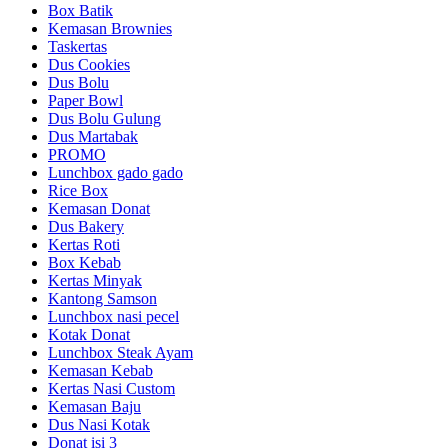
Box Batik
Kemasan Brownies
Taskertas
Dus Cookies
Dus Bolu
Paper Bowl
Dus Bolu Gulung
Dus Martabak
PROMO
Lunchbox gado gado
Rice Box
Kemasan Donat
Dus Bakery
Kertas Roti
Box Kebab
Kertas Minyak
Kantong Samson
Lunchbox nasi pecel
Kotak Donat
Lunchbox Steak Ayam
Kemasan Kebab
Kertas Nasi Custom
Kemasan Baju
Dus Nasi Kotak
Donat isi 3