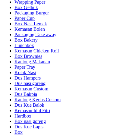
Wrapping Paper
Box Gethuk
Packaging Burger
Paper Cup
Box Nasi Lemak
Kemasan Bolen
Packaging Take away
Box Bakery
Lunchbox
Kemasan Chicken Roll
Box Brownies
Kantong Makanan
Paper Tray
Kotak Nasi
Dus Hampers
Dus nasi goreng
Kemasan Custom
Dus Bakpia
Kantong Kertas Custom
Dus Kue Balok
Kemasan Idul Fitri
Hardbox
Box nasi goreng
Dus Kue Lapis
Box