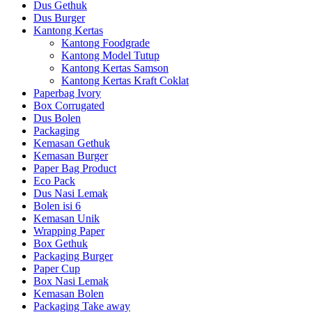
Dus Gethuk
Dus Burger
Kantong Kertas
Kantong Foodgrade
Kantong Model Tutup
Kantong Kertas Samson
Kantong Kertas Kraft Coklat
Paperbag Ivory
Box Corrugated
Dus Bolen
Packaging
Kemasan Gethuk
Kemasan Burger
Paper Bag Product
Eco Pack
Dus Nasi Lemak
Bolen isi 6
Kemasan Unik
Wrapping Paper
Box Gethuk
Packaging Burger
Paper Cup
Box Nasi Lemak
Kemasan Bolen
Packaging Take away