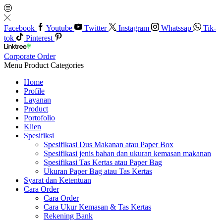
Facebook
Youtube
Twitter
Instagram
Whatssap
Tik-
tok
Pinterest
Corporate Order
Menu
Product Categories
Home
Profile
Layanan
Product
Portofolio
Klien
Spesifiksi
Spesifikasi Dus Makanan atau Paper Box
Spesifikasi jenis bahan dan ukuran kemasan makanan
Spesifikasi Tas Kertas atau Paper Bag
Ukuran Paper Bag atau Tas Kertas
Syarat dan Ketentuan
Cara Order
Cara Order
Cara Ukur Kemasan & Tas Kertas
Rekening Bank