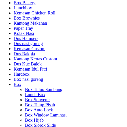
Box Bakery
Lunchbox
Kemasan Chicken Roll
Box Brownies
Kantong Makanan
Paper Tray
Kotak Nasi
Dus Hampers
Dus nasi goreng
Kemasan Custom
Dus Bakpia
Kantong Kertas Custom
Dus Kue Balok
Kemasan Idul Fitri
Hardbox
Box nasi goreng
Box
Box Tutup Sambung
Lunch Box
Box Souvenir
Box Tutup Pisah
Box Auto Lock
Box Window Laminasi
Box Hijab
Box Slorok Slide