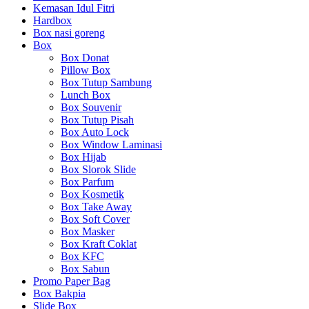
Kemasan Idul Fitri
Hardbox
Box nasi goreng
Box
Box Donat
Pillow Box
Box Tutup Sambung
Lunch Box
Box Souvenir
Box Tutup Pisah
Box Auto Lock
Box Window Laminasi
Box Hijab
Box Slorok Slide
Box Parfum
Box Kosmetik
Box Take Away
Box Soft Cover
Box Masker
Box Kraft Coklat
Box KFC
Box Sabun
Promo Paper Bag
Box Bakpia
Slide Box