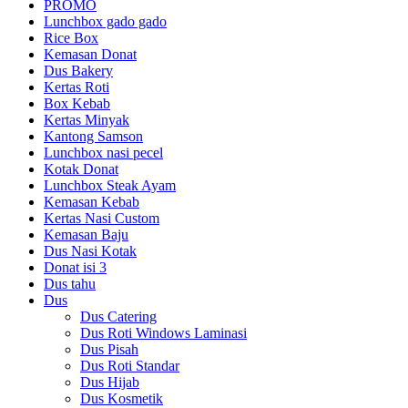
PROMO
Lunchbox gado gado
Rice Box
Kemasan Donat
Dus Bakery
Kertas Roti
Box Kebab
Kertas Minyak
Kantong Samson
Lunchbox nasi pecel
Kotak Donat
Lunchbox Steak Ayam
Kemasan Kebab
Kertas Nasi Custom
Kemasan Baju
Dus Nasi Kotak
Donat isi 3
Dus tahu
Dus
Dus Catering
Dus Roti Windows Laminasi
Dus Pisah
Dus Roti Standar
Dus Hijab
Dus Kosmetik