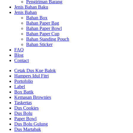
Pengiriman Barang
Jenis Bahan Baku
Jenis Bahan
Bahan Box
Bahan Paper Bag
Bahan Paper Bowl
Bahan Paper Cup
Bahan Standing Pouch
Bahan Sticker
FAQ
Blog
Contact
Cetak Dus Kue Balok
Hampers Idul Fitri
Portofolio
Label
Box Batik
Kemasan Brownies
Taskertas
Dus Cookies
Dus Bolu
Paper Bowl
Dus Bolu Gulung
Dus Martabak