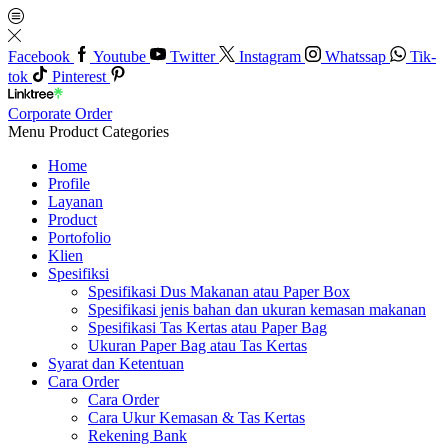
Facebook
Youtube
Twitter
Instagram
Whatssap
Tik-
tok
Pinterest
Corporate Order
Menu
Product Categories
Home
Profile
Layanan
Product
Portofolio
Klien
Spesifiksi
Spesifikasi Dus Makanan atau Paper Box
Spesifikasi jenis bahan dan ukuran kemasan makanan
Spesifikasi Tas Kertas atau Paper Bag
Ukuran Paper Bag atau Tas Kertas
Syarat dan Ketentuan
Cara Order
Cara Order
Cara Ukur Kemasan & Tas Kertas
Rekening Bank